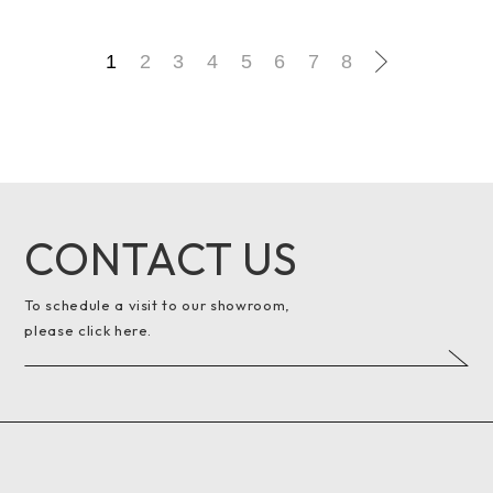
1
2
3
4
5
6
7
8
CONTACT US
To schedule a visit to our showroom,
please click here.