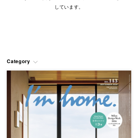
ショールームのご予約、プラン作成、お見積のご依頼、その他各
しています。
種お問い合わせ
CATALOG
ユーロモビルのカタログや資料をご用意しております
SITEMAP
SITEPOLICY
PRIVACY POLICY
OFFICIAL SNS
Category