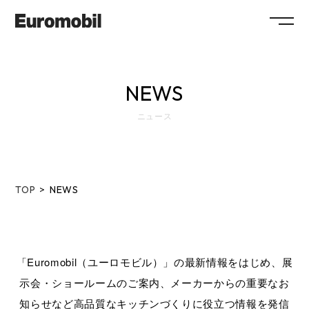
ABOUT
NEWS
COLLECTION
ニュース
SHOWROOM
NEWS
SYSTEM
FLOW
TOP
NEWS
MAINTENANCE
FAQ
WORKS
RECRUIT
COMPANY
COLUMN
SHOP
「Euromobil（ユーロモビル）」の最新情報をはじめ、展
示会・ショールームのご案内、メーカーからの重要なお
CONTACT / RESERVATION
知らせなど
高品質なキッチンづくりに役立つ情報を発信