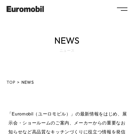
ABOUT
NEWS
COLLECTION
ニュース
SHOWROOM
NEWS
SYSTEM
FLOW
TOP
NEWS
MAINTENANCE
FAQ
WORKS
RECRUIT
COMPANY
COLUMN
SHOP
「Euromobil（ユーロモビル）」の最新情報をはじめ、展
示会・ショールームのご案内、メーカーからの重要なお
CONTACT / RESERVATION
知らせなど
高品質なキッチンづくりに役立つ情報を発信