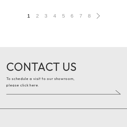
1
2
3
4
5
6
7
8
CONTACT US
To schedule a visit to our showroom,
please click here.