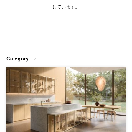
ショールームのご予約、プラン作成、お見積のご依頼、その他各
しています。
種お問い合わせ
CATALOG
ユーロモビルのカタログや資料をご用意しております
SITEMAP
SITEPOLICY
PRIVACY POLICY
OFFICIAL SNS
Category