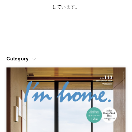
ショールームのご予約、プラン作成、お見積のご依頼、その他各
しています。
種お問い合わせ
CATALOG
ユーロモビルのカタログや資料をご用意しております
SITEMAP
SITEPOLICY
PRIVACY POLICY
OFFICIAL SNS
Category