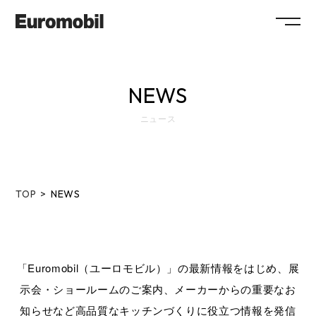
ABOUT
NEWS
COLLECTION
ニュース
SHOWROOM
NEWS
SYSTEM
FLOW
TOP
NEWS
MAINTENANCE
FAQ
WORKS
RECRUIT
COMPANY
COLUMN
SHOP
「Euromobil（ユーロモビル）」の最新情報をはじめ、展
示会・ショールームのご案内、メーカーからの重要なお
CONTACT / RESERVATION
知らせなど
高品質なキッチンづくりに役立つ情報を発信