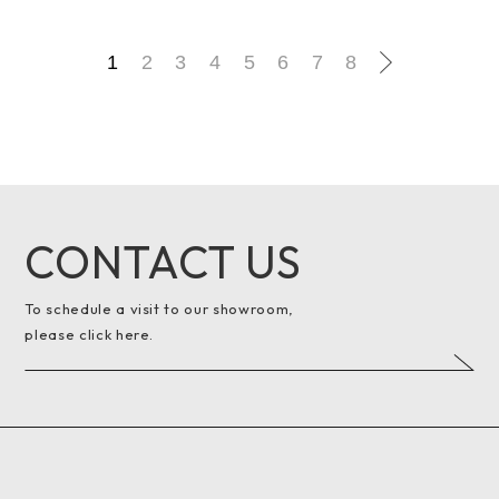
1
2
3
4
5
6
7
8
CONTACT US
To schedule a visit to our showroom,
please click here.