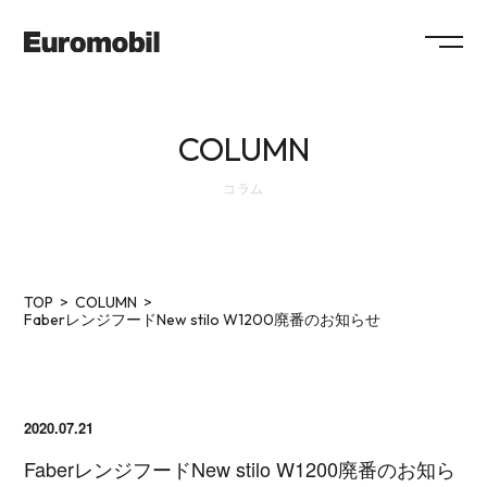
ABOUT
COLUMN
COLLECTION
コラム
SHOWROOM
NEWS
SYSTEM
FLOW
MAINTENANCE
FAQ
TOP
COLUMN
WORKS
RECRUIT
FaberレンジフードNew stilo W1200廃番のお知らせ
COMPANY
COLUMN
SHOP
2020.07.21
CONTACT / RESERVATION
FaberレンジフードNew stilo W1200廃番のお知ら
ショールームのご予約、プラン作成、お見積のご依頼、その他各