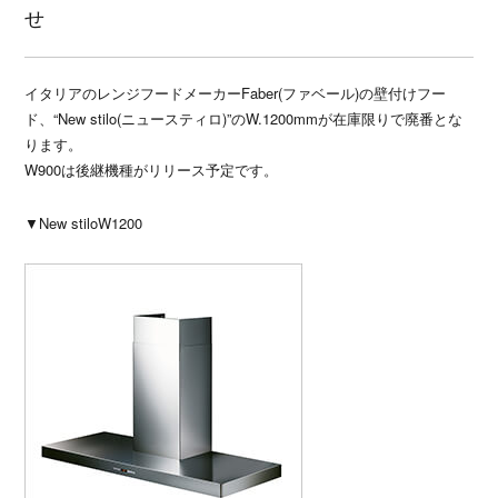
せ
種お問い合わせ
CATALOG
イタリアのレンジフードメーカーFaber(ファベール)の壁付けフー
ド、“New stilo(ニュースティロ)”のW.1200mmが在庫限りで廃番とな
ユーロモビルのカタログや資料をご用意しております
ります。
W900は後継機種がリリース予定です。
SITEMAP
SITEPOLICY
PRIVACY POLICY
OFFICIAL SNS
▼New stiloW1200