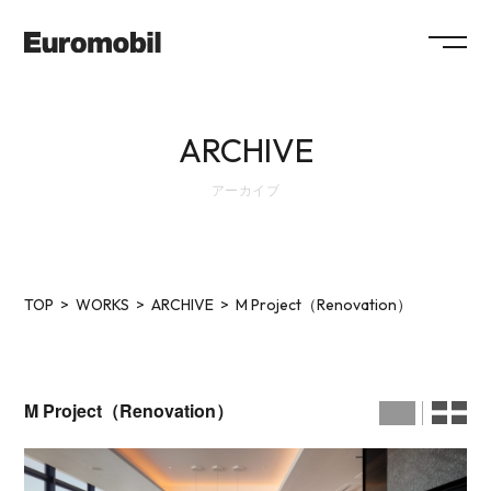
ABOUT
ARCHIVE
COLLECTION
アーカイブ
SHOWROOM
NEWS
SYSTEM
FLOW
MAINTENANCE
FAQ
TOP
WORKS
ARCHIVE
M Project（Renovation）
WORKS
RECRUIT
COMPANY
COLUMN
SHOP
M Project（Renovation）
CONTACT / RESERVATION
ショールームのご予約、プラン作成、お見積のご依頼、その他各