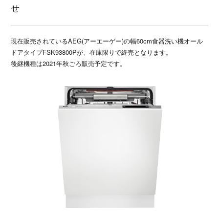
せ
種お問い合わせ
CATALOG
現在販売されているAEG(アーエーゲー)の幅60cm食器洗い機オール
ドアタイプFSK93800Pが、在庫限りで終売となります。
ユーロモビルのカタログや資料をご用意しております
後継機種は2021年秋ごろ販売予定です。
SITEMAP
SITEPOLICY
PRIVACY POLICY
OFFICIAL SNS