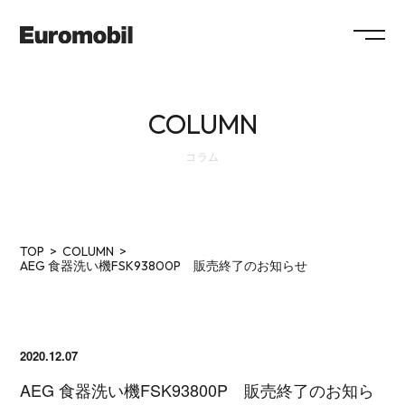
ABOUT
COLUMN
COLLECTION
コラム
SHOWROOM
NEWS
SYSTEM
FLOW
MAINTENANCE
FAQ
TOP
COLUMN
WORKS
RECRUIT
AEG 食器洗い機FSK93800P 販売終了のお知らせ
COMPANY
COLUMN
SHOP
2020.12.07
CONTACT / RESERVATION
AEG 食器洗い機FSK93800P 販売終了のお知ら
ショールームのご予約、プラン作成、お見積のご依頼、その他各